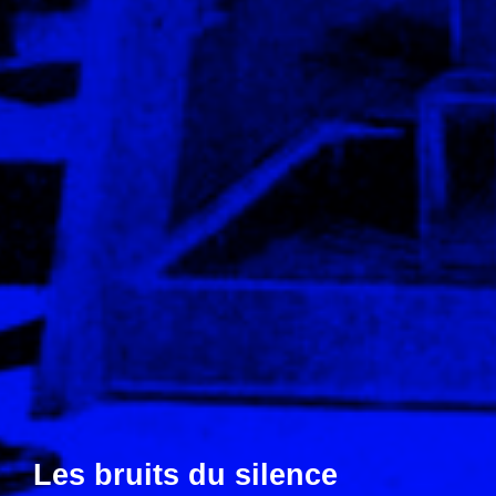
Les bruits du silence